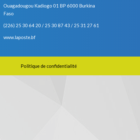
Ouagadougou Kadiogo 01 BP 6000 Burkina
Faso
(226) 25 30 64 20 / 25 30 87 43 / 25 31 27 61
www.laposte.bf
Politique de confidentialité