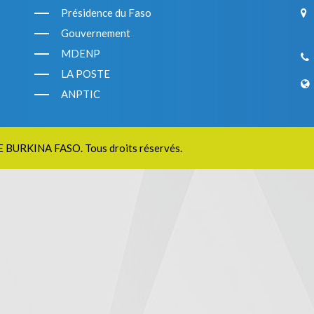
Présidence du Faso
Gouvernement
MDENP
LA POSTE
ANPTIC
E BURKINA FASO
. Tous droits réservés.